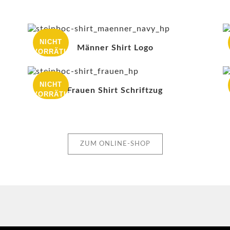
NICHT
Männer Shirt Logo
VORRÄTIG
NICHT
Frauen Shirt Schriftzug
VORRÄTIG
ZUM ONLINE-SHOP