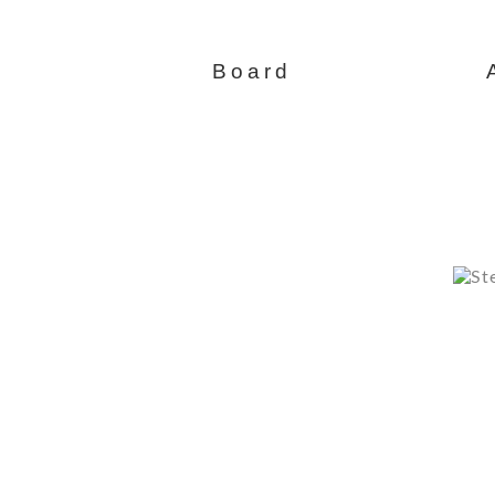
Board
Steinboc Rocker
Technische Details
Verleihservice
T
Zum Shop