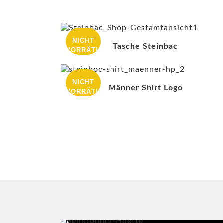
NICHT
Tasche Steinbac
VORRÄTIG
NICHT
Männer Shirt Logo
VORRÄTIG