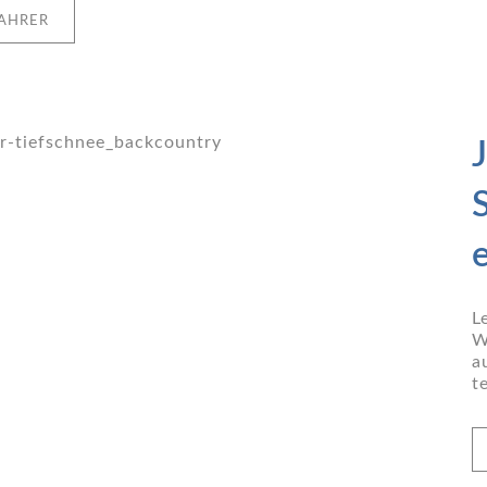
AHRER
L
W
a
t