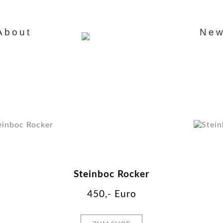
About
Ne
Über uns
Team
eamrider
Jobs
Steinboc Rocker
450,- Euro