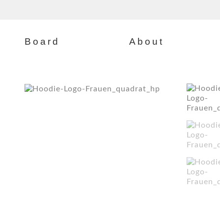
Board
About
Steinboc Rocker
Über uns
Technische Details
Team
Verleihservice
Teamrider
Zum Shop
Jobs